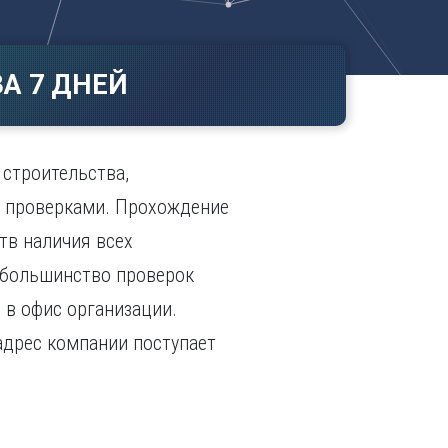
Ч
в
ополь
Чебоксары
ополь
Челябинск
А 7 ДНЕЙ
ск
Череповец
Чита
поль
Я
строительства,
Ярославль
с проверками. Прохождение
тв наличия всех
 большинство проверок
 в офис организации.
адрес компании поступает