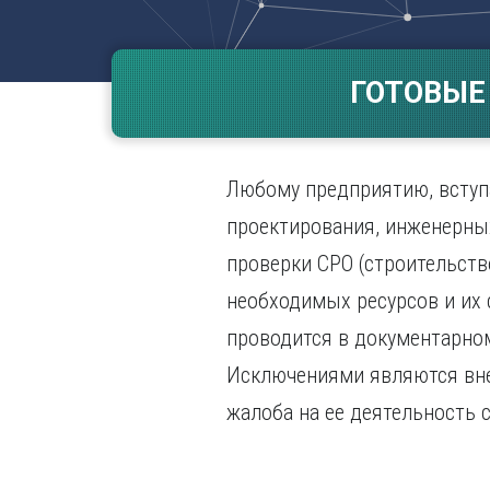
Волгогр
Вороне
ГОТОВЫЕ
Е
Екатери
И
Любому предприятию, вступ
Иванов
Ижевск
проектирования, инженерных
Иркутск
проверки СРО (строительств
необходимых ресурсов и их
проводится в документарном
Исключениями являются вне
жалоба на ее деятельность 