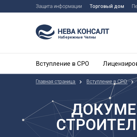
Защита информации
Торговый дом
П
Москва
Санкт-П
Набережные Челны
А
Арханге
Вступление в СРО
Лицензиро
Астраха
Б
Главная страница
Вступление в СРО
Барнаул
Белгоро
Брянск
ДОКУМЕ
В
СТРОИТЕЛ
Владиво
Владика
Владим