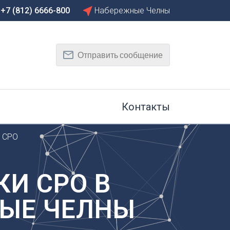
+7 (812) 6666-800
Набережные Челны
Сбросить
Т
Отправить сообщение
Тамбов
Тверь
рг
Тольятти
Томск
Контакты
Тула
Тюмень
и СРО
У
Улан-Удэ
на-Дону
Ульяновск
И СРО В
Уфа
НЫЕ ЧЕЛНЫ
Х
Хабаровск
к