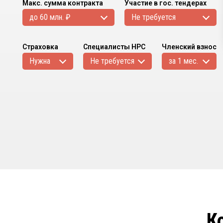
Макс. сумма контракта
Участие в гос. тендерах
до 60 млн. ₽
Не требуется
Страховка
Специалисты НРС
Членский взнос
Нужна
Не требуется
за 1 мес.
К