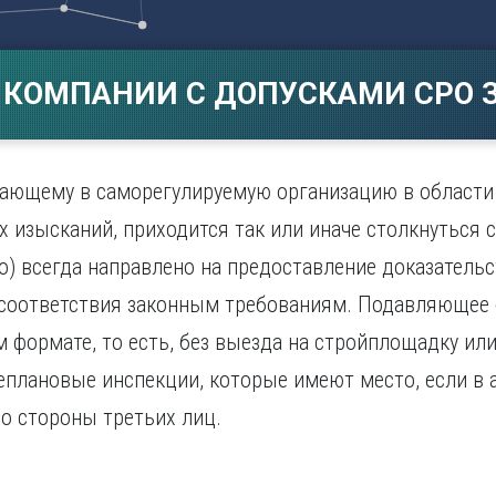
Магнитогорск
Сарато
ад
Махачкала
Севаст
ж
Мурманск
Симфер
 КОМПАНИИ С ДОПУСКАМИ СРО З
Н
Смолен
нбург
Набережные Челны
Сочи
Нижний Новгород
Ставро
Нижний Тагил
ающему в саморегулируемую организацию в области 
о
Новокузнецк
 изысканий, приходится так или иначе столкнуться 
Новосибирск
о) всегда направлено на предоставление доказательс
 соответствия законным требованиям. Подавляющее
 формате, то есть, без выезда на стройплощадку или
плановые инспекции, которые имеют место, если в 
со стороны третьих лиц.