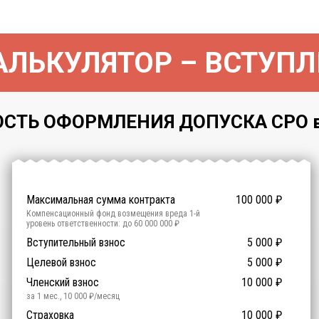
ЛЬКУЛЯТОР – ВСТУПЛ
СТЬ ОФОРМЛЕНИЯ ДОПУСКА СРО в 
Максимальная сумма контракта
100 000
₽
Компенсационный фонд возмещения вреда
1
-й
уровень ответственности:
до 60 000 000 ₽
Участие в гос. тендерах и аукционах
Вступительный взнос
5 000
0
₽
₽
Компенсационный фонд договорных обязательств
0
-
Целевой взнос
5 000
₽
й уровень ответственности:
Не требуется
Членский взнос
10 000
₽
за 1 мес.
,
10 000
₽/месяц
Предоставление специалистов НРС
Сертификат ISO 9001
Сертификат ISO 14001
Сертификат OHSAS 18001
Страховка
14 500
14 500
14 500
10 000
0
₽
₽
₽
₽
₽