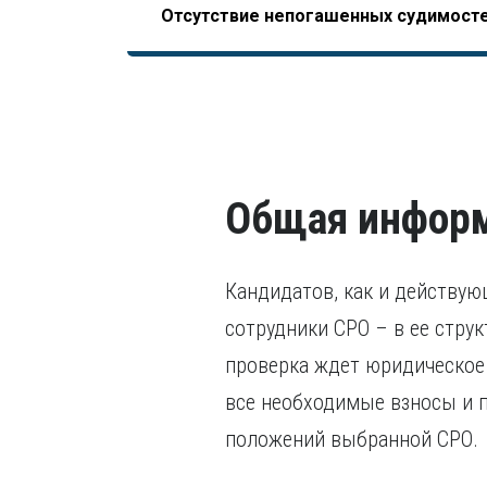
Отсутствие непогашенных судимост
НОСТРОЙ, допускающего начало отсчета трудо
последних пяти лет.
завершения образования).
В том числе, уголовного преследования.
Общая информ
Кандидатов, как и действу
сотрудники СРО – в ее стру
проверка ждет юридическое 
все необходимые взносы и 
положений выбранной СРО.