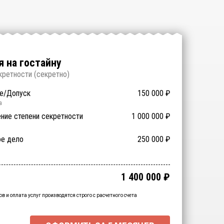
 на гостайну
кретности (
секретно
)
е/Допуск
150 000
₽
а
ние степени секретности
1 000 000
₽
 экспертиза
ое дело
200 000
250 000
60 000
₽
₽
₽
учение
700 000
₽
1 400 000
₽
чный итог:
15000
₽
нальна скидка
-
15000
₽
ов и оплата услуг производятся строго с расчетного счета