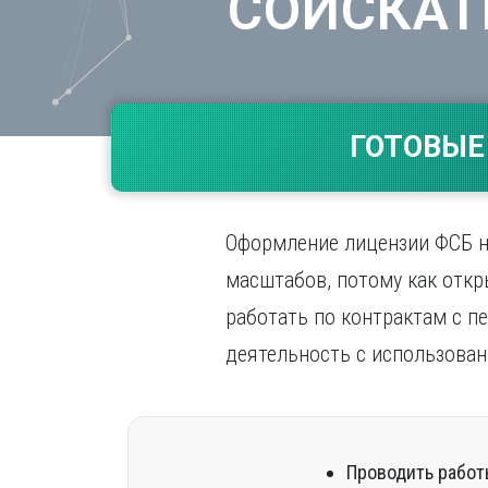
СОИСКАТ
Волгогр
Вороне
Е
Екатери
ГОТОВЫЕ
И
Иванов
Ижевск
Оформление лицензии ФСБ на
Иркутск
масштабов, потому как откр
работать по контрактам с п
деятельность с использова
Проводить работ