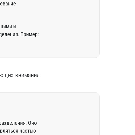
жевание
 ними и
деления. Пример:
ающих внимания:
разделения. Оно
являться частью