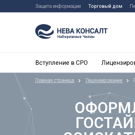
Защита информации
Торговый дом
П
Москва
Санкт-П
Набережные Челны
А
Арханге
Вступление в СРО
Лицензиро
Астраха
Б
Главная страница
Лицензирование
Барнаул
Белгоро
Брянск
ОФОРМЛ
В
ГОСТАЙ
Владиво
Владика
Владим