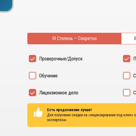
III Степень – Секретно
I
Проверочные/Допуск
П
Обучение
С
Лицензионное дело
С
Есть предложение лучше!
Для получения скидки на «лицензирование под ключ» 
экспертиза»
.