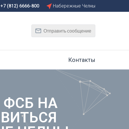
+7 (812) 6666-800
Набережные Челны
Сбросить
Т
Отправить сообщение
Тамбов
Тверь
рг
Тольятти
Томск
Контакты
Тула
Тюмень
У
Улан-Удэ
на-Дону
Ульяновск
 ФСБ НА
Уфа
ОВИТЬСЯ
Х
Хабаровск
к