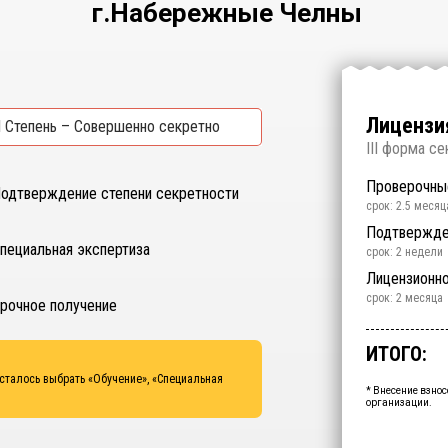
г.Набережные Челны
Лицензия
I Степень – Совершенно секретно
I
II форма се
Проверочны
одтверждение степени секретности
срок: 2.5 месяц
Подтвержде
пециальная экспертиза
срок: 2 недели
Обучение
Специальная
Лицензионн
срок: 2 недели
срок: 2 недели
срок: 2 месяца
рочное получение
Срочное пол
ИТОГО:
Промежуто
осталось выбрать
«Обучение», «Специальная
Ваша персо
* Внесение взнос
организации.