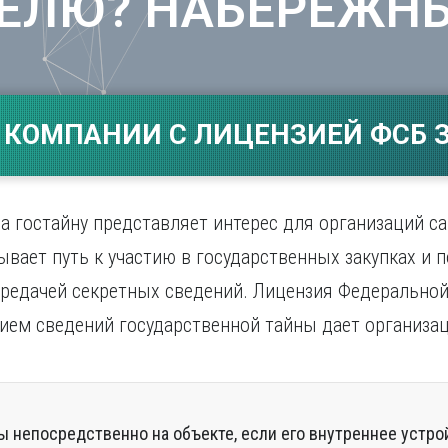
ЕЛЮ? НАБЕРЕЖН
Магнитогорск
Сарато
ад
Махачкала
Севаст
ж
Мурманск
Симфер
Н
Смолен
нбург
Набережные Челны
Сочи
 КОМПАНИИ С ЛИЦЕНЗИЕЙ ФСБ З
Нижний Новгород
Ставро
Нижний Тагил
о
Новокузнецк
Новосибирск
 гостайну представляет интерес для организаций с
ывает путь к участию в государственных закупках и 
ередачей секретных сведений. Лицензия Федерально
нием сведений государственной тайны дает организа
ы непосредственно на объекте, если его внутреннее устро