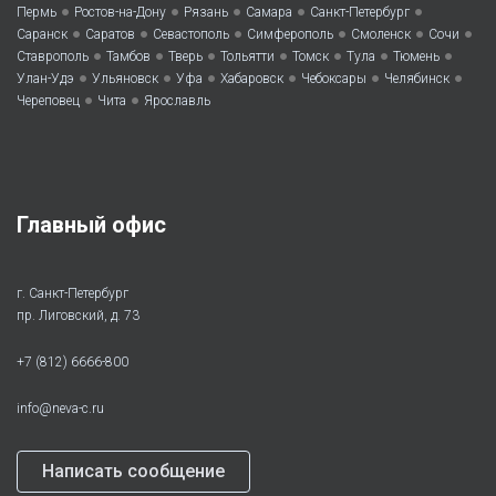
•
•
•
•
•
Пермь
Ростов-на-Дону
Рязань
Самара
Санкт-Петербург
•
•
•
•
•
•
Саранск
Саратов
Севастополь
Симферополь
Смоленск
Сочи
•
•
•
•
•
•
•
Ставрополь
Тамбов
Тверь
Тольятти
Томск
Тула
Тюмень
•
•
•
•
•
•
Улан-Удэ
Ульяновск
Уфа
Хабаровск
Чебоксары
Челябинск
•
•
Череповец
Чита
Ярославль
Главный офис
г. Санкт-Петербург
пр. Лиговский, д. 73
+7 (812) 6666-800
info@neva-c.ru
Написать сообщение