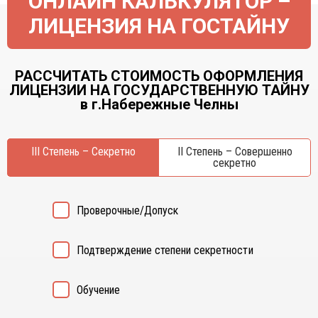
ОНЛАЙН КАЛЬКУЛЯТОР –
Курган
Х
ЛИЦЕНЗИЯ НА ГОСТАЙНУ
Курск
Хабаровск
Л
Ч
Липецк
РАССЧИТАТЬ СТОИМОСТЬ ОФОРМЛЕНИЯ
Чебоксары
ЛИЦЕНЗИИ НА ГОСУДАРСТВЕННУЮ ТАЙНУ
М
Челябинск
в г.Набережные Челны
Магнитогорск
Череповец
Махачкала
Чита
Мурманск
III Степень – Секретно
II Степень – Совершенно
Я
секретно
Н
Ярославль
Набережные Челны
Проверочные/Допуск
Нижний Новгород
Нижний Тагил
Новокузнецк
Подтверждение степени секретности
Новосибирск
Обучение