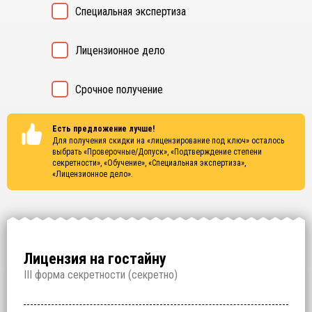
Специальная экспертиза
Лицензионное дело
Срочное получение
Есть предложение лучше!
Для получения скидки на «лицензирование под ключ» осталось
выбрать
«Проверочные/Допуск», «Подтверждение степени
секретности», «Обучение», «Специальная экспертиза»,
«Лицензионное дело»
.
Лицензия на гостайну
I
II форма секретности (
секретно
)
Проверочные/Допуск
Подтверждение степени секретности
Обучение
Специальная экспертиза
Лицензионное дело
Срочное получение
1 000 000
150 000
200 000
250 000
700 000
60 000
₽
₽
₽
₽
₽
₽