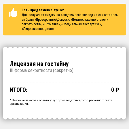
Есть предложение лучше!
Для получения скидки на «лицензирование под ключ» осталось
выбрать
«Проверочные/Допуск», «Подтверждение степени
секретности», «Обучение», «Специальная экспертиза»,
«Лицензионное дело»
.
Лицензия на гостайну
I
II форма секретности (
секретно
)
Проверочные/Допуск
Подтверждение степени секретности
Обучение
Специальная экспертиза
Лицензионное дело
Срочное получение
1 000 000
150 000
200 000
250 000
700 000
60 000
₽
₽
₽
₽
₽
₽
срок: 2.5 месяца
срок: 2 недели
срок: 2 недели
срок: 2 недели
срок: 2 месяца
ИТОГО:
0
₽
Промежуточный итог:
15000
₽
Ваша персональна скидка
-
15000
₽
* Внесение взносов и оплата услуг производятся строго с расчетного счета
организации.
ОФОРМИТЬ ЗА
1 ДЕНЬ