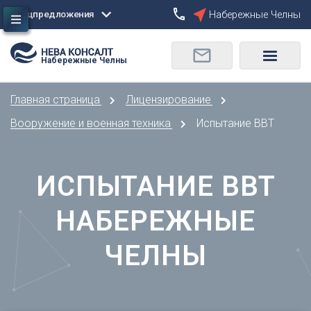
Спецпредложения
Набережные Челны
Сбросить
Набережные Челны
О
Москва
Санкт-Петербург
Омск
Главная страница
Лицензирование
Орел
А
Оренбург
Вооружение и военная техника
Испытание ВВТ
Архангельск
П
Астрахань
Пенза
ИСПЫТАНИЕ ВВТ
Б
Пермь
Барнаул
Р
НАБЕРЕЖНЫЕ
Белгород
Ростов-на-Дону
Брянск
Рязань
ЧЕЛНЫ
В
С
Владивосток
Самара
Владикавказ
Саранск
Владимир