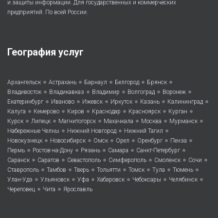
и защиты информации. Для государственных и коммерческих
предприятий. По всей России.
География услуг
•
•
•
•
•
Архангельск
Астрахань
Барнаул
Белгород
Брянск
•
•
•
•
•
Владивосток
Владикавказ
Владимир
Волгоград
Воронеж
•
•
•
•
•
•
Екатеринбург
Иваново
Ижевск
Иркутск
Казань
Калининград
•
•
•
•
•
•
Калуга
Кемерово
Киров
Краснодар
Красноярск
Курган
•
•
•
•
•
•
Курск
Липецк
Магнитогорск
Махачкала
Москва
Мурманск
•
•
•
Набережные Челны
Нижний Новгород
Нижний Тагил
•
•
•
•
•
•
Новокузнецк
Новосибирск
Омск
Орел
Оренбург
Пенза
•
•
•
•
•
Пермь
Ростов-на-Дону
Рязань
Самара
Санкт-Петербург
•
•
•
•
•
•
Саранск
Саратов
Севастополь
Симферополь
Смоленск
Сочи
•
•
•
•
•
•
•
Ставрополь
Тамбов
Тверь
Тольятти
Томск
Тула
Тюмень
•
•
•
•
•
•
Улан-Удэ
Ульяновск
Уфа
Хабаровск
Чебоксары
Челябинск
•
•
Череповец
Чита
Ярославль