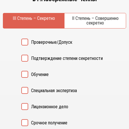
Курган
Х
Курск
Хабаровск
III Степень – Секретно
II Степень – Совершенно
Л
секретно
Ч
Липецк
Чебоксары
М
Челябинск
Проверочные/Допуск
Магнитогорск
Череповец
Махачкала
Чита
Подтверждение степени секретности
Мурманск
Я
Н
Ярославль
Обучение
Набережные Челны
Нижний Новгород
Специальная экспертиза
Нижний Тагил
Новокузнецк
Лицензионное дело
Новосибирск
Срочное получение