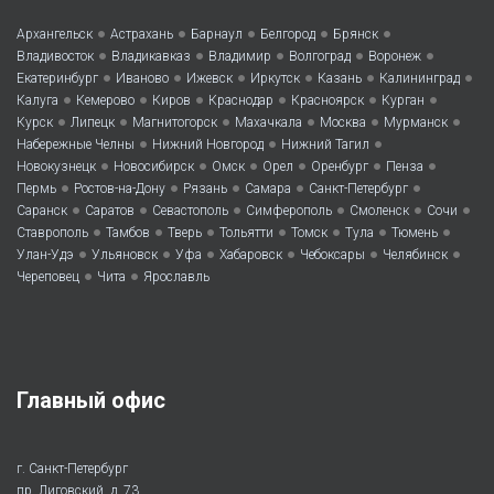
•
•
•
•
•
Архангельск
Астрахань
Барнаул
Белгород
Брянск
•
•
•
•
•
Владивосток
Владикавказ
Владимир
Волгоград
Воронеж
•
•
•
•
•
•
Екатеринбург
Иваново
Ижевск
Иркутск
Казань
Калининград
•
•
•
•
•
•
Калуга
Кемерово
Киров
Краснодар
Красноярск
Курган
•
•
•
•
•
•
Курск
Липецк
Магнитогорск
Махачкала
Москва
Мурманск
•
•
•
Набережные Челны
Нижний Новгород
Нижний Тагил
•
•
•
•
•
•
Новокузнецк
Новосибирск
Омск
Орел
Оренбург
Пенза
•
•
•
•
•
Пермь
Ростов-на-Дону
Рязань
Самара
Санкт-Петербург
•
•
•
•
•
•
Саранск
Саратов
Севастополь
Симферополь
Смоленск
Сочи
•
•
•
•
•
•
•
Ставрополь
Тамбов
Тверь
Тольятти
Томск
Тула
Тюмень
•
•
•
•
•
•
Улан-Удэ
Ульяновск
Уфа
Хабаровск
Чебоксары
Челябинск
•
•
Череповец
Чита
Ярославль
Главный офис
г. Санкт-Петербург
пр. Лиговский, д. 73