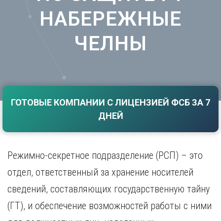
Саратов
Волгоград
НАБЕРЕЖНЫЕ
Севастополь
Воронеж
Симферополь
ЧЕЛНЫ
Е
Смоленск
Екатеринбург
Сочи
Ставрополь
И
Т
Иваново
Ижевск
Тамбов
ГОТОВЫЕ КОМПАНИИ С ЛИЦЕНЗИЕЙ ФСБ ЗА 7
Иркутск
Тверь
ДНЕЙ
Тольятти
К
Томск
Казань
Тула
Режимно-секретное подразделение (РСП) – это
Калининград
Тюмень
Калуга
отдел, ответственный за хранение носителей
У
Кемерово
сведений, составляющих государственную тайну
Киров
Улан-Удэ
Краснодар
Ульяновск
(ГТ), и обеспечение возможностей работы с ними
Красноярск
Уфа