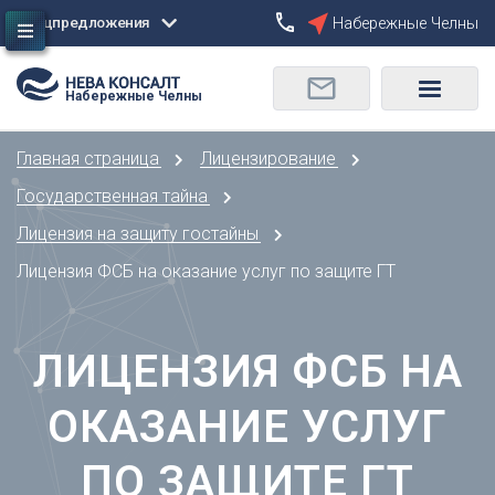
Спецпредложения
Набережные Челны
Сбросить
Набережные Челны
О
Москва
Санкт-Петербург
Омск
Главная страница
Лицензирование
Орел
А
Оренбург
Государственная тайна
Архангельск
П
Лицензия на защиту гостайны
Астрахань
Пенза
Лицензия ФСБ на оказание услуг по защите ГТ
Б
Пермь
Барнаул
Р
Белгород
ЛИЦЕНЗИЯ ФСБ НА
Ростов-на-Дону
Брянск
Рязань
В
ОКАЗАНИЕ УСЛУГ
С
Владивосток
Самара
Владикавказ
ПО ЗАЩИТЕ ГТ
Саранск
Владимир