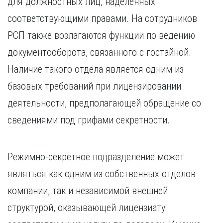
для должностных лиц, наделенных
Курган
Х
Курск
соответствующими правами. На сотрудников
Хабаровск
Л
РСП также возлагаются функции по ведению
Ч
Липецк
документооборота, связанного с гостайной.
Чебоксары
М
Наличие такого отдела является одним из
Челябинск
Магнитогорск
Череповец
базовых требований при лицензировании
Махачкала
Чита
деятельности, предполагающей обращение со
Мурманск
Я
сведениями под грифами секретности.
Н
Ярославль
Набережные Челны
Нижний Новгород
Режимно-секретное подразделение может
Нижний Тагил
являться как одним из собственных отделов
Новокузнецк
Новосибирск
компании, так и независимой внешней
структурой, оказывающей лицензиату