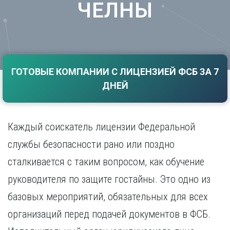
ЧЕЛНЫ
Саратов
Волгоград
Севастополь
Воронеж
Симферополь
Е
Смоленск
Екатеринбург
Сочи
Ставрополь
ГОТОВЫЕ КОМПАНИИ С ЛИЦЕНЗИЕЙ ФСБ ЗА 7
И
ДНЕЙ
Т
Иваново
Ижевск
Тамбов
Иркутск
Тверь
Каждый соискатель лицензии Федеральной
Тольятти
К
Томск
службы безопасности рано или поздно
Казань
Тула
сталкивается с таким вопросом, как обучение
Калининград
Тюмень
Калуга
руководителя по защите гостайны. Это одно из
У
Кемерово
базовых мероприятий, обязательных для всех
Киров
Улан-Удэ
Краснодар
Ульяновск
организаций перед подачей документов в ФСБ.
Красноярск
Уфа