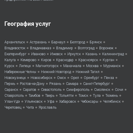
География услуг
•
•
•
•
•
Архангельск
Астрахань
Барнаул
Белгород
Брянск
•
•
•
•
•
Владивосток
Владикавказ
Владимир
Волгоград
Воронеж
•
•
•
•
•
•
Екатеринбург
Иваново
Ижевск
Иркутск
Казань
Калининград
•
•
•
•
•
•
Калуга
Кемерово
Киров
Краснодар
Красноярск
Курган
•
•
•
•
•
•
Курск
Липецк
Магнитогорск
Махачкала
Москва
Мурманск
•
•
•
Набережные Челны
Нижний Новгород
Нижний Тагил
•
•
•
•
•
•
Новокузнецк
Новосибирск
Омск
Орел
Оренбург
Пенза
•
•
•
•
•
Пермь
Ростов-на-Дону
Рязань
Самара
Санкт-Петербург
•
•
•
•
•
•
Саранск
Саратов
Севастополь
Симферополь
Смоленск
Сочи
•
•
•
•
•
•
•
Ставрополь
Тамбов
Тверь
Тольятти
Томск
Тула
Тюмень
•
•
•
•
•
•
Улан-Удэ
Ульяновск
Уфа
Хабаровск
Чебоксары
Челябинск
•
•
Череповец
Чита
Ярославль