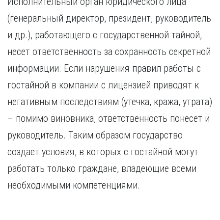
Исполнительный орган юридического лица
Курган
Х
Курск
(генеральный директор, президент, руководитель
Хабаровск
Л
и др.), работающего с государственной тайной,
Ч
Липецк
несет ответственность за сохранность секретной
Чебоксары
М
информации. Если нарушения правил работы с
Челябинск
Магнитогорск
Череповец
гостайной в компании с лицензией приводят к
Махачкала
Чита
негативным последствиям (утечка, кража, утрата)
Мурманск
Я
– помимо виновника, ответственность понесет и
Н
Ярославль
руководитель. Таким образом государство
Набережные Челны
Нижний Новгород
создает условия, в которых с гостайной могут
Нижний Тагил
работать только граждане, владеющие всеми
Новокузнецк
Новосибирск
необходимыми компетенциями.