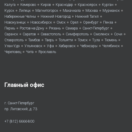
•
•
•
•
•
•
Калуга
Кемерово
Киров
Краснодар
Красноярск
Курган
•
•
•
•
•
•
Курск
Липецк
Магнитогорск
Махачкала
Москва
Мурманск
•
•
•
Набережные Челны
Нижний Новгород
Нижний Тагил
•
•
•
•
•
•
Новокузнецк
Новосибирск
Омск
Орел
Оренбург
Пенза
•
•
•
•
•
Пермь
Ростов-на-Дону
Рязань
Самара
Санкт-Петербург
•
•
•
•
•
•
Саранск
Саратов
Севастополь
Симферополь
Смоленск
Сочи
•
•
•
•
•
•
•
Ставрополь
Тамбов
Тверь
Тольятти
Томск
Тула
Тюмень
•
•
•
•
•
•
Улан-Удэ
Ульяновск
Уфа
Хабаровск
Чебоксары
Челябинск
•
•
Череповец
Чита
Ярославль
Главный офис
г. Санкт-Петербург
пр. Лиговский, д. 73
+7 (812) 6666-800