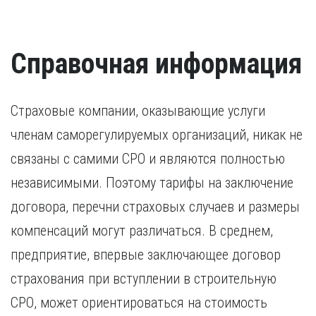
свидетельства о признании иностранного образования.
наказания.
Разрешение на работу (если кандидат –
Удостоверение о повышении квалификации.
иностранный гражданин).
Удостоверение, подтверждающее факт повышения
Справочная информация
квалификации в течение последних пяти лет. В случае,
если повышение квалификации проходило за пределами
России, требуется копия свидетельства о признании
иностранного образования.
Страховые компании, оказывающие услуги
членам саморегулируемых организаций, никак не
связаны с самими СРО и являются полностью
независимыми. Поэтому тарифы на заключение
договора, перечни страховых случаев и размеры
компенсаций могут различаться. В среднем,
предприятие, впервые заключающее договор
страхования при вступлении в строительную
СРО, может ориентироваться на стоимость