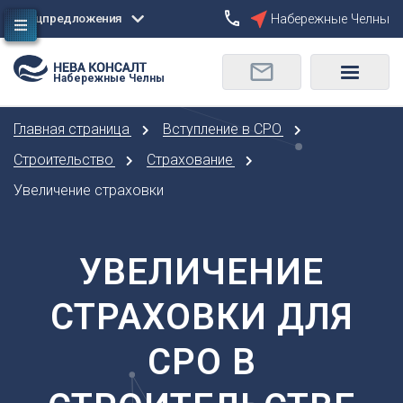
Спецпредложения
Набережные Челны
Сбросить
Набережные Челны
О
Москва
Санкт-Петербург
Омск
Главная страница
Вступление в СРО
Орел
А
Оренбург
Строительство
Страхование
Архангельск
П
Увеличение страховки
Астрахань
Пенза
Б
Пермь
Барнаул
УВЕЛИЧЕНИЕ
Р
Белгород
Ростов-на-Дону
Брянск
СТРАХОВКИ ДЛЯ
Рязань
В
С
СРО В
Владивосток
Самара
Владикавказ
Саранск
Владимир