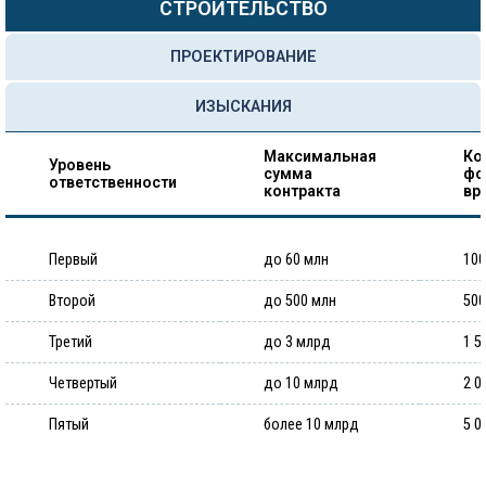
СТРОИТЕЛЬСТВО
ПРОЕКТИРОВАНИЕ
ИЗЫСКАНИЯ
Максимальная
Ко
Уровень
сумма
фо
ответственности
контракта
вр
Первый
до 60 млн
100
Второй
до 500 млн
500
Третий
до 3 млрд
1 5
Четвертый
до 10 млрд
2 0
Пятый
более 10 млрд
5 0