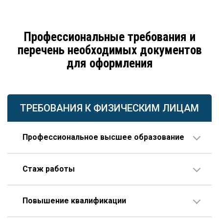
Профессиональные требования и
перечень необходимых документов
для оформления
ТРЕБОВАНИЯ К ФИЗИЧЕСКИМ ЛИЦАМ
Профессиональное высшее образование
По направлению строительства, изысканий или
Стаж работы
проектирования.
В организации соответствующего профиля – 10 лет
Повышение квалификации
или больше, 3 года из которых – на руководящей
должности.