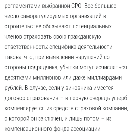
Курган
регламентами выбранной СРО. Все большее
Х
Курск
число саморегулируемых организаций в
Хабаровск
Л
строительстве обязывают потенциальных
Ч
Липецк
Чебоксары
членов страховать свою гражданскую
М
Челябинск
ответственность: специфика деятельности
Магнитогорск
Череповец
такова, что, при выявлении нарушений со
Махачкала
Чита
Мурманск
стороны подрядчика, убытки могут исчисляться
Я
Н
десятками миллионов или даже миллиардами
Ярославль
Набережные Челны
рублей. В случае, если у виновника имеется
Нижний Новгород
договор страхования – в первую очередь ущерб
Нижний Тагил
Новокузнецк
компенсируется из средств страховой компании,
Новосибирск
с которой он заключен, и лишь потом – из
компенсационного фонда ассоциации.