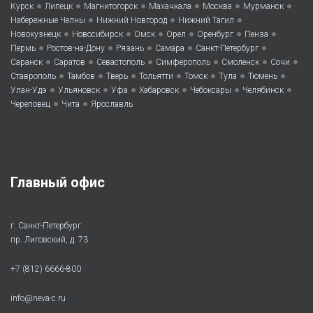
•
•
•
•
•
•
Курск
Липецк
Магнитогорск
Махачкала
Москва
Мурманск
•
•
•
Набережные Челны
Нижний Новгород
Нижний Тагил
•
•
•
•
•
•
Новокузнецк
Новосибирск
Омск
Орел
Оренбург
Пенза
•
•
•
•
•
Пермь
Ростов-на-Дону
Рязань
Самара
Санкт-Петербург
•
•
•
•
•
•
Саранск
Саратов
Севастополь
Симферополь
Смоленск
Сочи
•
•
•
•
•
•
•
Ставрополь
Тамбов
Тверь
Тольятти
Томск
Тула
Тюмень
•
•
•
•
•
•
Улан-Удэ
Ульяновск
Уфа
Хабаровск
Чебоксары
Челябинск
•
•
Череповец
Чита
Ярославль
Главный офис
г. Санкт-Петербург
пр. Лиговский, д. 73
+7 (812) 6666-800
info@neva-c.ru