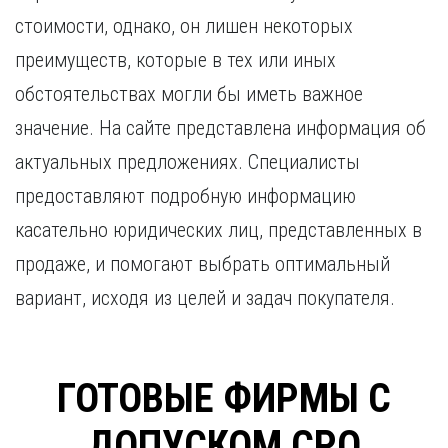
Курган
Х
стоимости, однако, он лишен некоторых
Курск
Хабаровск
преимуществ, которые в тех или иных
Л
Ч
обстоятельствах могли бы иметь важное
Липецк
Чебоксары
значение. На сайте представлена информация об
М
Челябинск
актуальных предложениях. Специалисты
Магнитогорск
Череповец
Махачкала
Чита
предоставляют подробную информацию
Мурманск
Я
касательно юридических лиц, представленных в
Н
Ярославль
продаже, и помогают выбрать оптимальный
Набережные Челны
вариант, исходя из целей и задач покупателя.
Нижний Новгород
Нижний Тагил
Новокузнецк
Новосибирск
ГОТОВЫЕ ФИРМЫ С
ДОПУСКОМ СРО