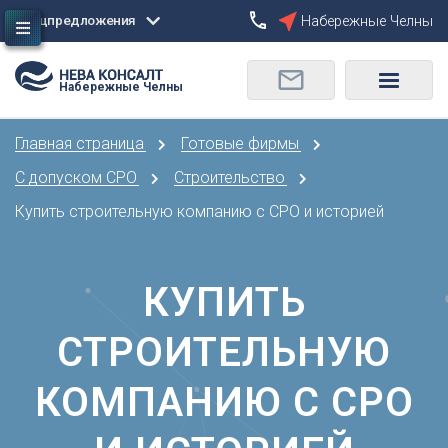
Спецпредложения
Набережные Челны
Сбросить
Набережные Челны
О
Москва
Санкт-Петербург
Омск
Главная страница
Готовые фирмы
Орел
А
Оренбург
С допуском СРО
Строительство
Архангельск
П
Купить строительную компанию с СРО и историей
Астрахань
Пенза
Б
Пермь
Барнаул
КУПИТЬ
Р
Белгород
Ростов-на-Дону
Брянск
СТРОИТЕЛЬНУЮ
Рязань
В
С
КОМПАНИЮ С СРО
Владивосток
Самара
Владикавказ
Саранск
Владимир