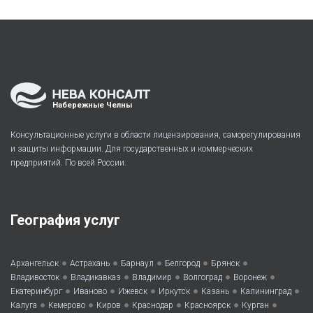
Набережные Челны
Консультационные услуги в области лицензирования, саморегулирования
и защиты информации. Для государственных и коммерческих
предприятий. По всей России.
География услуг
•
•
•
•
•
Архангельск
Астрахань
Барнаул
Белгород
Брянск
•
•
•
•
•
Владивосток
Владикавказ
Владимир
Волгоград
Воронеж
•
•
•
•
•
•
Екатеринбург
Иваново
Ижевск
Иркутск
Казань
Калининград
•
•
•
•
•
•
Калуга
Кемерово
Киров
Краснодар
Красноярск
Курган