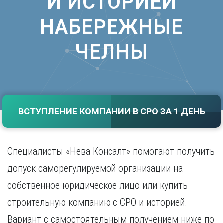
И ИСТОРИЕЙ
Саратов
Волгоград
НАБЕРЕЖНЫЕ
Севастополь
Воронеж
Симферополь
Е
Смоленск
ЧЕЛНЫ
Екатеринбург
Сочи
Ставрополь
И
Т
Иваново
Ижевск
Тамбов
ВСТУПЛЕНИЕ КОМПАНИИ В СРО ЗА 1 ДЕНЬ
Иркутск
Тверь
Тольятти
К
Томск
Казань
Тула
Специалисты «Нева Консалт» помогают получить
Калининград
Тюмень
допуск саморегулируемой организации на
Калуга
У
Кемерово
собственное юридическое лицо или купить
Киров
Улан-Удэ
строительную компанию с СРО и историей.
Краснодар
Ульяновск
Красноярск
Уфа
Вариант с самостоятельным получением ниже по