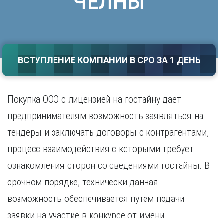
ЧЕЛНЫ
Саратов
Волгоград
Севастополь
Воронеж
Симферополь
Е
Смоленск
Екатеринбург
Сочи
ВСТУПЛЕНИЕ КОМПАНИИ В СРО ЗА 1 ДЕНЬ
Ставрополь
И
Т
Иваново
Ижевск
Покупка ООО с лицензией на гостайну дает
Тамбов
Иркутск
Тверь
предпринимателям возможность заявляться на
Тольятти
К
тендеры и заключать договоры с контрагентами,
Томск
Казань
Тула
процесс взаимодействия с которыми требует
Калининград
Тюмень
ознакомления сторон со сведениями гостайны. В
Калуга
У
Кемерово
срочном порядке, технически данная
Киров
Улан-Удэ
возможность обеспечивается путем подачи
Краснодар
Ульяновск
Красноярск
Уфа
заявки на участие в конкурсе от имени