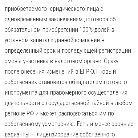
Курган
Х
приобретаемого юридического лица с
Курск
Хабаровск
одновременным заключением договора об
Л
Ч
обязательном приобретении 100% долей в
Липецк
Чебоксары
уставном капитале данной компании в
М
Челябинск
определенный срок и последующей регистрации
Магнитогорск
Череповец
Махачкала
Чита
смены участника в налоговом органе. Сразу
Мурманск
Я
после внесения изменений в ЕГРЮЛ новый
Н
Ярославль
собственник становится обладателем готового
Набережные Челны
инструмента для правомерного осуществления
Нижний Новгород
Нижний Тагил
деятельности с государственной тайной в любом
Новокузнецк
регионе РФ и может распоряжаться им по
Новосибирск
собственному усмотрению. Есть и менее срочные
варианты – лицензирование собственного