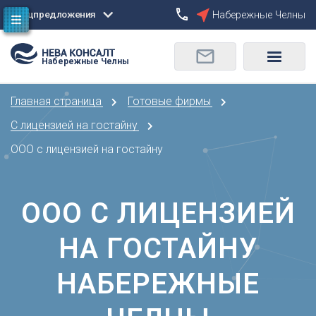
Спецпредложения
Набережные Челны
Сбросить
Набережные Челны
О
Москва
Санкт-Петербург
Омск
Главная страница
Готовые фирмы
Орел
А
Оренбург
С лицензией на гостайну
Архангельск
П
ООО с лицензией на гостайну
Астрахань
Пенза
Б
Пермь
Барнаул
ООО С ЛИЦЕНЗИЕЙ
Р
Белгород
Ростов-на-Дону
Брянск
НА ГОСТАЙНУ
Рязань
В
С
НАБЕРЕЖНЫЕ
Владивосток
Самара
Владикавказ
Саранск
Владимир