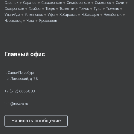
•
•
•
•
•
•
Саранск
Саратов
Севастополь
Симферополь
Смоленск
Сочи
•
•
•
•
•
•
•
Ставрополь
Тамбов
Тверь
Тольятти
Томск
Тула
Тюмень
•
•
•
•
•
•
Улан-Удэ
Ульяновск
Уфа
Хабаровск
Чебоксары
Челябинск
•
•
Череповец
Чита
Ярославль
Главный офис
г. Санкт-Петербург
пр. Лиговский, д. 73
+7 (812) 6666-800
info@neva-c.ru
Написать сообщение