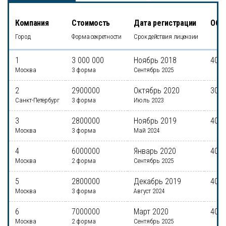
Компания
Стоимость
Дата регистрации
Обсл
Город
Форма секретности
Срок действия лицензии
1
3 000 000
Ноябрь 2018
40 0
Москва
3 форма
Сентябрь 2025
2
2900000
Октябрь 2020
30 0
Санкт-Петербург
3 форма
Июль 2023
3
2800000
Ноябрь 2019
40 0
Москва
3 форма
Май 2024
4
6000000
Январь 2020
40 0
Москва
2 форма
Сентябрь 2025
5
2800000
Декабрь 2019
40 0
Москва
3 форма
Август 2024
6
7000000
Март 2020
40 0
Москва
2 форма
Сентябрь 2025