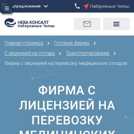
Спецпредложения
Набережные Челны
Сбросить
Набережные Челны
О
Москва
Санкт-Петербург
Омск
Главная страница
Готовые фирмы
Орел
А
Оренбург
С лицензией на отходы
Транспортирование
Архангельск
П
Фирма с лицензией на перевозку медицинских отходов
Астрахань
Пенза
Б
Пермь
Барнаул
ФИРМА С
Р
Белгород
Ростов-на-Дону
Брянск
ЛИЦЕНЗИЕЙ НА
Рязань
В
С
ПЕРЕВОЗКУ
Владивосток
Самара
Владикавказ
Саранск
Владимир