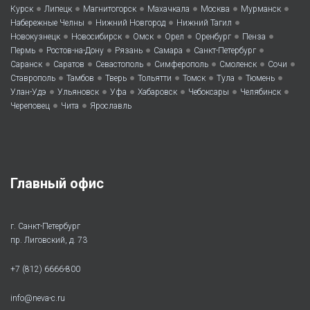
•
•
•
•
•
•
Курск
Липецк
Магнитогорск
Махачкала
Москва
Мурманск
•
•
•
Набережные Челны
Нижний Новгород
Нижний Тагил
•
•
•
•
•
•
Новокузнецк
Новосибирск
Омск
Орел
Оренбург
Пенза
•
•
•
•
•
Пермь
Ростов-на-Дону
Рязань
Самара
Санкт-Петербург
•
•
•
•
•
•
Саранск
Саратов
Севастополь
Симферополь
Смоленск
Сочи
•
•
•
•
•
•
•
Ставрополь
Тамбов
Тверь
Тольятти
Томск
Тула
Тюмень
•
•
•
•
•
•
Улан-Удэ
Ульяновск
Уфа
Хабаровск
Чебоксары
Челябинск
•
•
Череповец
Чита
Ярославль
Главный офис
г. Санкт-Петербург
пр. Лиговский, д. 73
+7 (812) 6666-800
info@neva-c.ru