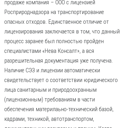
продаже компания – ООО с лицензией
Курган
Х
Курск
Росприроднадзора на транспортирование
Хабаровск
Л
опасных отходов. Единственное отличие от
Ч
Липецк
лицензирования заключается в том, что данный
Чебоксары
М
процесс заранее был полностью пройден
Челябинск
Магнитогорск
Череповец
специалистами «Нева Консалт», а вся
Махачкала
Чита
разрешительная документация уже получена.
Мурманск
Я
Наличие СЭЗ и лицензии автоматически
Н
Ярославль
Набережные Челны
свидетельствует о соответствии юридического
Нижний Новгород
лица санитарным и природоохранным
Нижний Тагил
(лицензионным) требованиям в части
Новокузнецк
Новосибирск
обеспечения материлаьно-технический базой,
кадрами, техникой, автотранспортом,