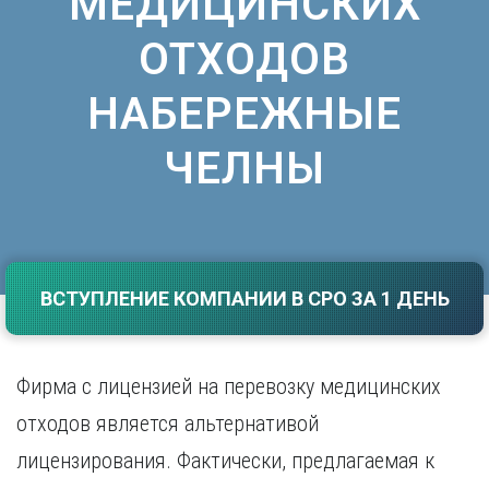
МЕДИЦИНСКИХ
Саратов
Волгоград
ОТХОДОВ
Севастополь
Воронеж
Симферополь
Е
Смоленск
НАБЕРЕЖНЫЕ
Екатеринбург
Сочи
Ставрополь
ЧЕЛНЫ
И
Т
Иваново
Ижевск
Тамбов
Иркутск
Тверь
Тольятти
К
ВСТУПЛЕНИЕ КОМПАНИИ В СРО ЗА 1 ДЕНЬ
Томск
Казань
Тула
Калининград
Тюмень
Калуга
Фирма с лицензией на перевозку медицинских
У
Кемерово
отходов является альтернативой
Киров
Улан-Удэ
Краснодар
Ульяновск
лицензирования. Фактически, предлагаемая к
Красноярск
Уфа